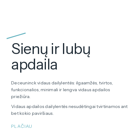
Sienų ir lubų
apdaila
Deceuninck vidaus dailylentės: ilgaamžės, tvirtos,
funkcionalios, minimali ir lengva vidaus apdailos
priežiūra.
Vidaus apdailos dailylentės nesudėtingai tvirtinamos ant
bet kokio paviršiaus.
PLAČIAU