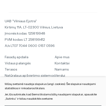
UAB "Vilniaus Ejotra"
Kirtimų 11A, LT-02300 Vilnius, Lietuva
Įmonės kodas: 125819948
PVM kodas: LT 258199412
A/s LT07 7044 0600 0157 0596
Fasadų apdaila
Apie mus
Vidaus palangės
Kontaktai
Terasos
Namams
Natūralaus apšvietimo sistemos
Verslui
Kitos prekės
Sekite mus
Mūsų svetainė naudoja slapukus (angl. cookies). Šie slapukai naudojami
statistikos ir rinkodaros tikslais.
Slapukų parinktys
Susisiekite:
Jei Jūs sutinkate, kad šiems tikslams būtų naudojami slapukai, spauskite
„Sutinku“ ir toliau naudokitės svetaine.
Duomenų apsauga
+370 5 264 9060
Visos teiės saugomos 2024