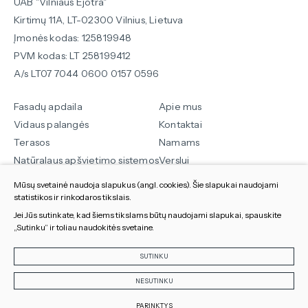
UAB "Vilniaus Ejotra"
Kirtimų 11A, LT-02300 Vilnius, Lietuva
Įmonės kodas: 125819948
PVM kodas: LT 258199412
A/s LT07 7044 0600 0157 0596
Fasadų apdaila
Apie mus
Vidaus palangės
Kontaktai
Terasos
Namams
Natūralaus apšvietimo sistemos
Verslui
Kitos prekės
Sekite mus
Mūsų svetainė naudoja slapukus (angl. cookies). Šie slapukai naudojami
statistikos ir rinkodaros tikslais.
Slapukų parinktys
Susisiekite:
Jei Jūs sutinkate, kad šiems tikslams būtų naudojami slapukai, spauskite
„Sutinku“ ir toliau naudokitės svetaine.
Duomenų apsauga
+370 5 264 9060
Visos teiės saugomos 2024
ejt@ejt.lt
SUTINKU
Sukurta:
TEXUS
NESUTINKU
PARINKTYS