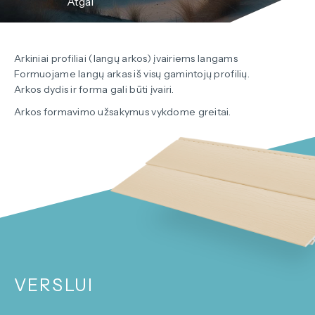
Atgal
Arkiniai profiliai (langų arkos) įvairiems langams
Formuojame langų arkas iš visų gamintojų profilių.
Arkos dydis ir forma gali būti įvairi.
Arkos formavimo užsakymus vykdome greitai.
VERSLUI